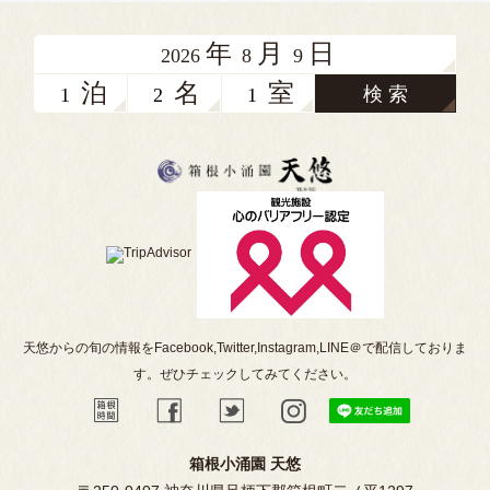
年
月
日
2026
8
9
泊
名
室
検 索
天悠からの旬の情報をFacebook,Twitter,Instagram,LINE＠で配信しておりま
す。ぜひチェックしてみてください。
箱根小涌園 天悠