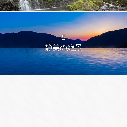
5
静美の絶景